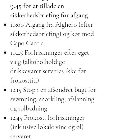
9.45
for at tillade en
sikkerhedsbriefing før afgang.
10:00 Afgang fra Alghero (efter
sikkerhedsbriefing) og kør mod
Capo Caccia
10.45 Forfriskninger efter eget
valg (alkoholholdige
drikkevarer serveres ikke før
frokosttid)
12.15 Stop i en afsondret bugt for
svømning, snorkling, afslapning
og solbadning
12.45 Frokost, forfriskninger
(inklusive lokale vine og øl)
serveret.