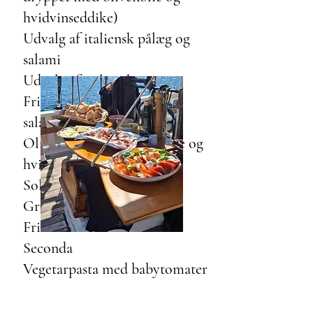
hvidvinseddike)
Udvalg af italiensk pålæg og
salami
Udvalg af italienske oste
Frisk grøn salat med frisk
salatdressing
Oliven serveret i olivenolie og
hvidløg
Soltørrede tomater
Grillet peberfrugt
Frisk focaccia brød
Seconda
Vegetarpasta med babytomater
og ricotta mustia (røget ricotta),
frisk basilikum og olivenolie.