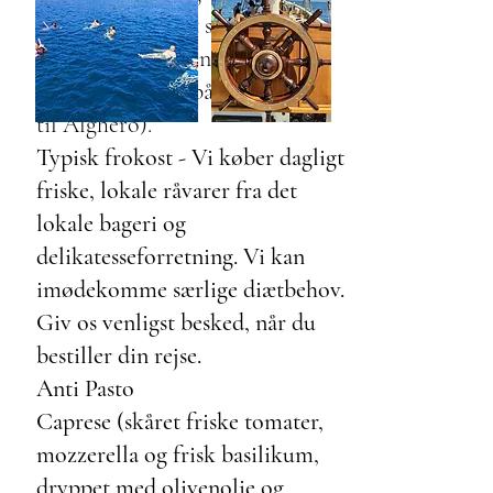
stopper vi med at servere
alkohol, når båden er klargjort
og under sejlads på returrejsen
til Alghero).
Typisk frokost - Vi køber dagligt
friske, lokale råvarer fra det
lokale bageri og
delikatesseforretning. Vi kan
imødekomme særlige diætbehov.
Giv os venligst besked, når du
bestiller din rejse.
Anti Pasto
Caprese (skåret friske tomater,
mozzerella og frisk basilikum,
dryppet med olivenolie og