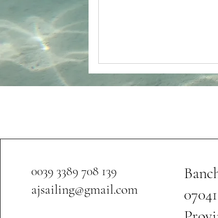
0039 3389 708 139
Banch
ajsailing@gmail.com
07041
Provi