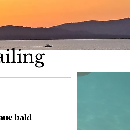
iling
haue bald