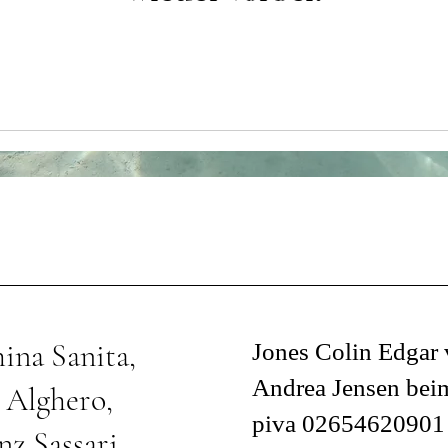
ina Sanita,
Jones Colin Edgar
Andrea Jensen bei
 Alghero,
piva 02654620901
nz Sassari,