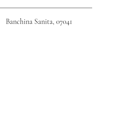
Banchina Sanita, 07041
Alghero, Provinz
Sassari, Italien
Jones Colin Edgar von Andrea
Jensen beim Segeln.
piva
02654620901