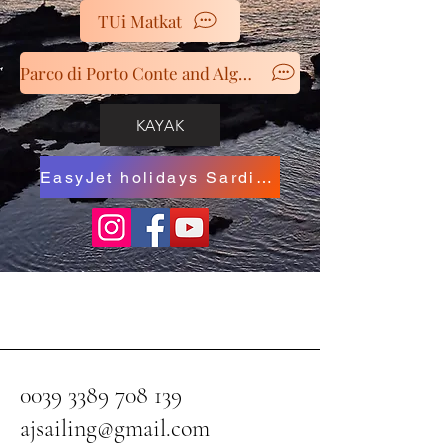
TUi Matkat
Parco di Porto Conte and Alghero Parks
KAYAK
EasyJet holidays Sardinia
0039 3389 708 139
ajsailing@gmail.com