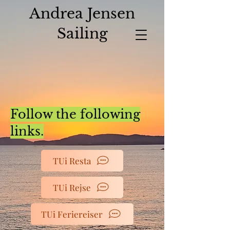
Andrea Jensen
Sailing
Follow the following
links.
TUi Resta
TUi Rejse
TUi Feriereiser